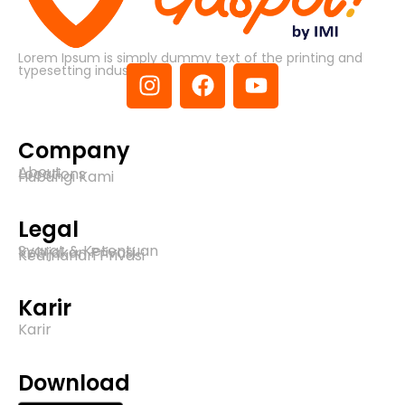
Lorem Ipsum is simply dummy text of the printing and
typesetting industry.
Company
About
Locations
Hubungi Kami
Legal
Syarat & Ketentuan
Kebijakan Privasi
Keamanan Privasi
Karir
Karir
Download​