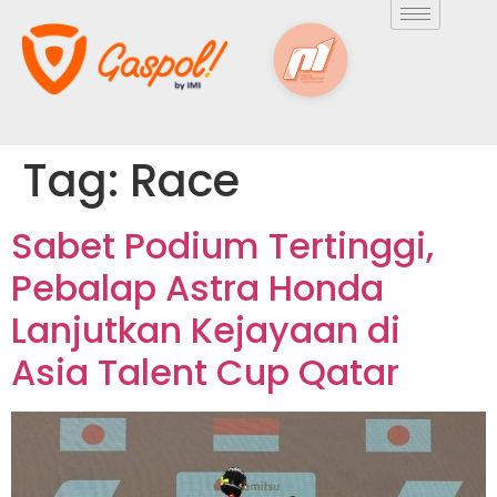
Tag:
Race
Sabet Podium Tertinggi,
Pebalap Astra Honda
Lanjutkan Kejayaan di
Asia Talent Cup Qatar