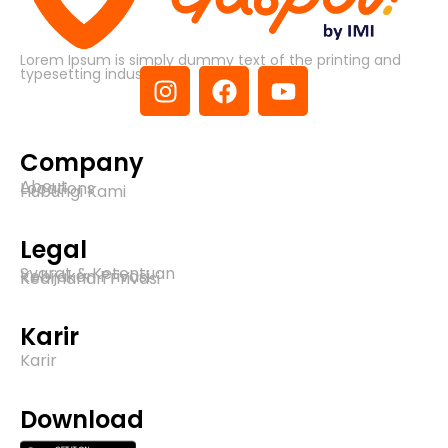
Lorem Ipsum is simply dummy text of the printing and
typesetting industry.
Company
About
Locations
Hubungi Kami
Legal
Syarat & Ketentuan
Kebijakan Privasi
Keamanan Privasi
Karir
Karir
Download​