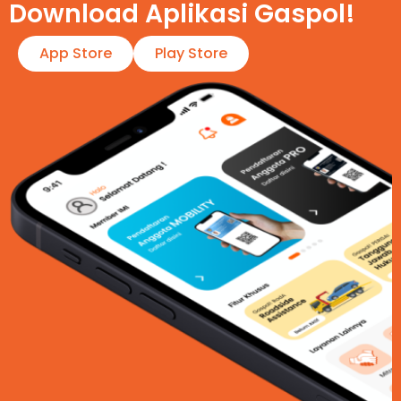
Download Aplikasi Gaspol!​
App Store
Play Store