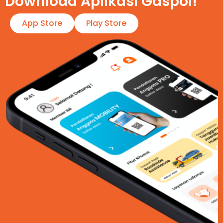
Download Aplikasi Gaspol!​
App Store
Play Store