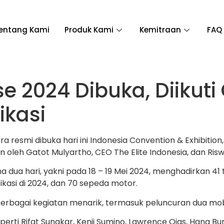
entang Kami
Produk Kami
Kemitraan
FAQ
e 2024 Dibuka, Diikuti
ikasi
resmi dibuka hari ini Indonesia Convention & Exhibitio
oleh Gatot Mulyartho, CEO The Elite Indonesia, dan Risw
dua hari, yakni pada 18 – 19 Mei 2024, menghadirkan 41 
kasi di 2024, dan 70 sepeda motor.
rbagai kegiatan menarik, termasuk peluncuran dua mobil
erti Rifat Sungkar, Kenji Sumino, Lawrence Ojas, Hana Bur