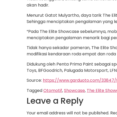
akan hadir.
Menurut Gatot Mulyartho, daya tarik The El
Sehingga menciptakan pengalaman yang le
“Pada The Elite Showcase sebelumnya, mobi
menciptakan pengalaman menarik bagi peng
Tidak hanya sekadar pameran, The Elite 
modifikasi kendaraan roda empat dan roda du
Didukung oleh Penta Prima Paint sebagai s
Toys, BFGoodrich, Palugada Motorsport, LF
Source:
https://www.garduoto.com/33847/t
Tagged
Otomotif
,
Showcase
,
The Elite Sho
Leave a Reply
Your email address will not be published.
Req