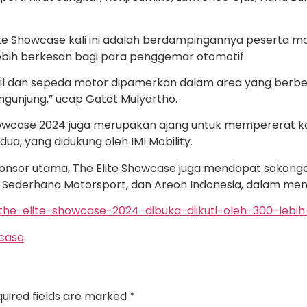
ite Showcase kali ini adalah berdampingannya peserta m
bih berkesan bagi para penggemar otomotif.
l dan sepeda motor dipamerkan dalam area yang berbeda.
unjung,” ucap Gatot Mulyartho.
Showcase 2024 juga merupakan ajang untuk mempererat 
a, yang didukung oleh IMI Mobility.
ponsor utama, The Elite Showcase juga mendapat sokong
N Sederhana Motorsport, dan Areon Indonesia, dalam men
he-elite-showcase-2024-dibuka-diikuti-oleh-300-lebih
wcase
uired fields are marked
*