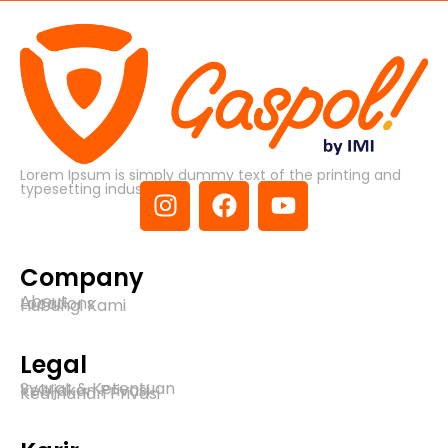
Lorem Ipsum is simply dummy text of the printing and
typesetting industry.
Company
About
Locations
Hubungi Kami
Legal
Syarat & Ketentuan
Kebijakan Privasi
Keamanan Privasi