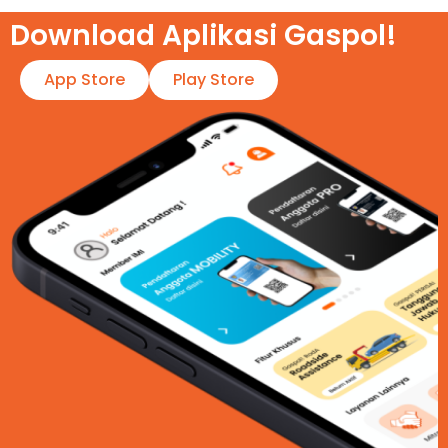
Download Aplikasi Gaspol!​
App Store
Play Store