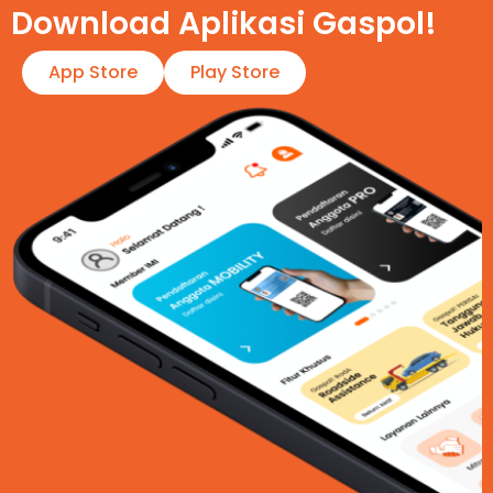
Download Aplikasi Gaspol!​
App Store
Play Store