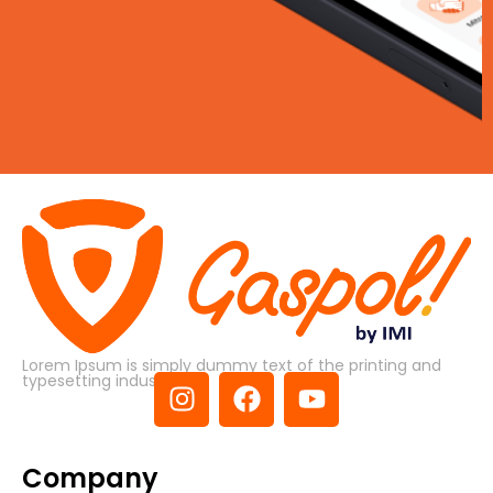
Lorem Ipsum is simply dummy text of the printing and
typesetting industry.
Company