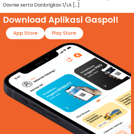
Davnie serta Danbrigkav 1/LA […]
Download Aplikasi Gaspol!​
App Store
Play Store