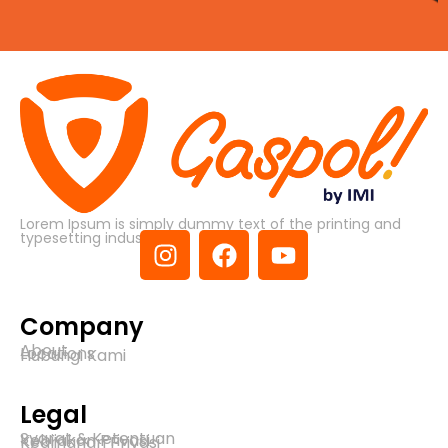
Lorem Ipsum is simply dummy text of the printing and
typesetting industry.
Company
About
Locations
Hubungi Kami
Legal
Syarat & Ketentuan
Kebijakan Privasi
Keamanan Privasi