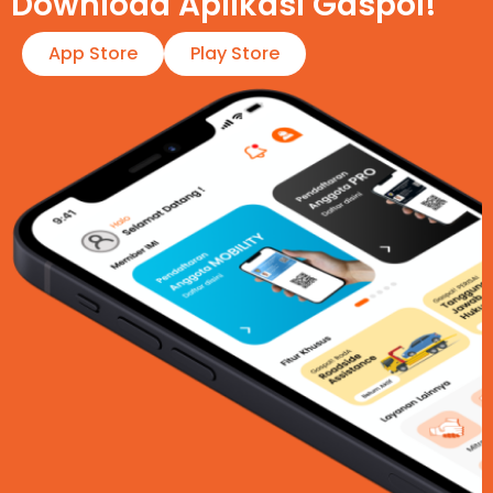
Download Aplikasi Gaspol!​
App Store
Play Store