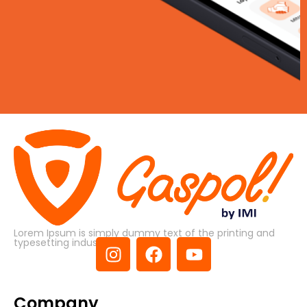
Lorem Ipsum is simply dummy text of the printing and
typesetting industry.
Company