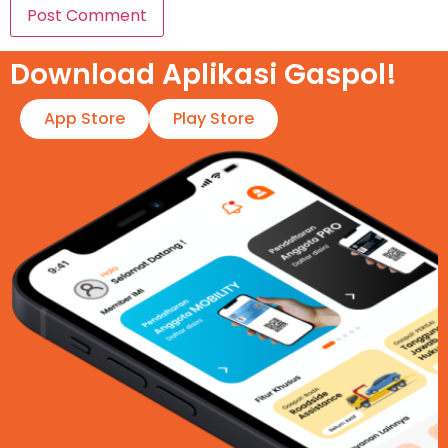
Download Aplikasi Gaspol!​
App Store
Play Store