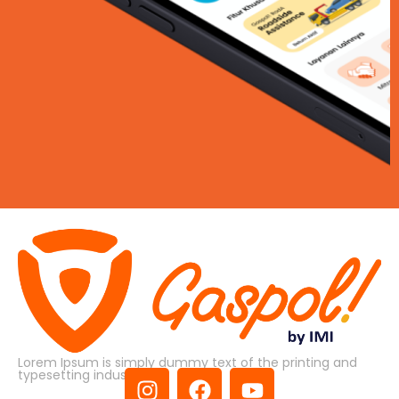
Lorem Ipsum is simply dummy text of the printing and
typesetting industry.