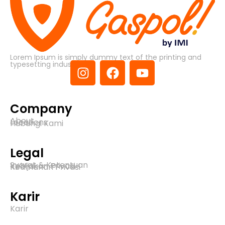
Lorem Ipsum is simply dummy text of the printing and
typesetting industry.
Company
About
Locations
Hubungi Kami
Legal
Syarat & Ketentuan
Kebijakan Privasi
Keamanan Privasi
Karir
Karir