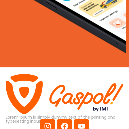
Lorem Ipsum is simply dummy text of the printing and
typesetting industry.