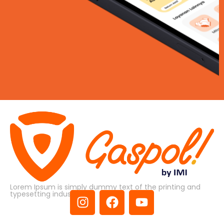
Lorem Ipsum is simply dummy text of the printing and
typesetting industry.