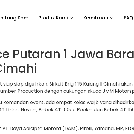
entang Kami
Produk Kami
Kemitraan
FAQ
e Putaran 1 Jawa Barat
 Cimahi
iap siap digulirkan. Sirkuit Brigif 15 Kujang II Cimahi 
, Sumber Production dengan dukungan skuad JMM Motorsp
aku komandan event, ada empat kelas wajib yang dihadirka
T 150cc Novice, Bebek 4T 150cc Rookie dan Bebek 4T 150c
PT Daya Adicipta Motora (DAM), Pirelli, Yamaha, MR, FD