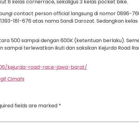
ut 8 kelas cornerrace, sekaligus 3 kelas pocket bike.
ubungi contact person official langsung di nomor 0896-76
1393-181-676 atas nama Sandi Darozat. Sedangkan kelas 
ntara 500 sampai dengan 600K (ketentuan berlaku). Sem
 sampai terlewatkan ikuti dan saksikan Kejurda Road Race 
06/kejurda-road-race-jawa-barat/
rigif Cimahi
uired fields are marked
*