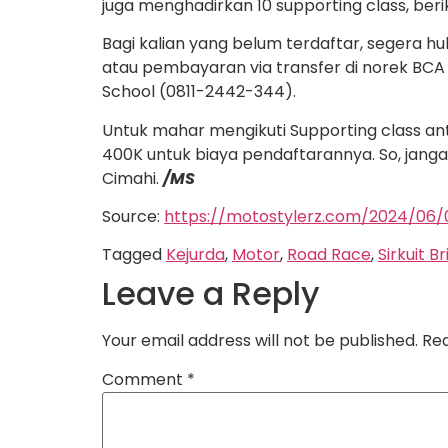
juga menghadirkan 10 supporting class, berik
Bagi kalian yang belum terdaftar, segera h
atau pembayaran via transfer di norek BCA 
School (0811-2442-344).
Untuk mahar mengikuti Supporting class a
400K untuk biaya pendaftarannya. So, jangan
Cimahi.
/MS
Source:
https://motostylerz.com/2024/06/
Tagged
Kejurda
,
Motor
,
Road Race
,
Sirkuit B
Leave a Reply
Your email address will not be published.
Req
Comment
*