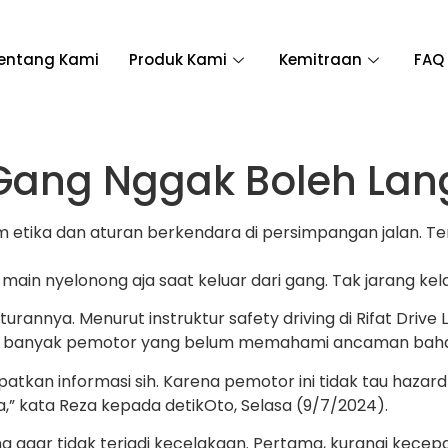
entang Kami
Produk Kami
Kemitraan
FAQ
r Gang Nggak Boleh La
etika dan aturan berkendara di persimpangan jalan. Ter
ain nyelonong aja saat keluar dari gang. Tak jarang ke
aturannya. Menurut instruktur safety driving di Rifat Dri
ian, banyak pemotor yang belum memahami ancaman bah
tkan informasi sih. Karena pemotor ini tidak tau haza
a,” kata Reza kepada detikOto, Selasa (9/7/2024).
ng agar tidak terjadi kecelakaan. Pertama, kurangi kece