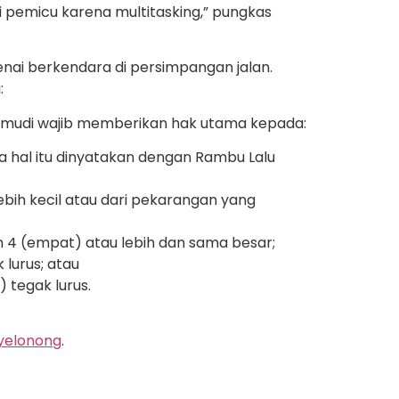
di pemicu karena multitasking,” pungkas
nai berkendara di persimpangan jalan.
:
ngemudi wajib memberikan hak utama kepada:
a hal itu dinyatakan dengan Rambu Lalu
bih kecil atau dari pekarangan yang
 4 (empat) atau lebih dan sama besar;
 lurus; atau
 tegak lurus.
yelonong
.