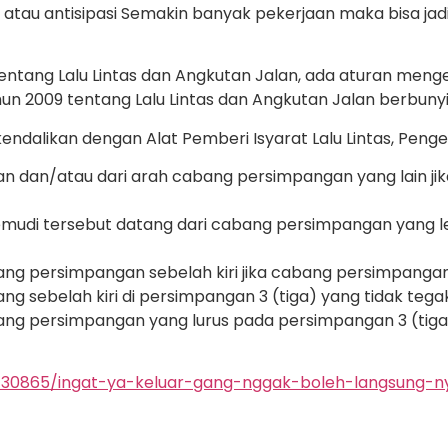
h atau antisipasi Semakin banyak pekerjaan maka bisa ja
tang Lalu Lintas dan Angkutan Jalan, ada aturan menge
hun 2009 tentang Lalu Lintas dan Angkutan Jalan berbunyi
endalikan dengan Alat Pemberi Isyarat Lalu Lintas, Pe
n dan/atau dari arah cabang persimpangan yang lain jik
emudi tersebut datang dari cabang persimpangan yang le
ng persimpangan sebelah kiri jika cabang persimpangan
 sebelah kiri di persimpangan 3 (tiga) yang tidak tegak
ng persimpangan yang lurus pada persimpangan 3 (tiga)
-7430865/ingat-ya-keluar-gang-nggak-boleh-langsung-n