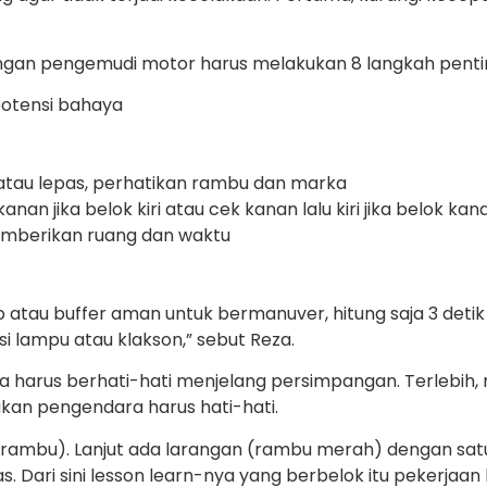
angan pengemudi motor harus melakukan 8 langkah pentin
potensi bahaya
atau lepas, perhatikan rambu dan marka
n jika belok kiri atau cek kanan lalu kiri jika belok kan
emberikan ruang dan waktu
gap atau buffer aman untuk bermanuver, hitung saja 3 deti
 lampu atau klakson,” sebut Reza.
 juga harus berhati-hati menjelang persimpangan. Terleb
an pengendara harus hati-hati.
 rambu). Lanjut ada larangan (rambu merah) dengan sat
as. Dari sini lesson learn-nya yang berbelok itu pekerjaan