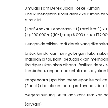
Simulasi Tarif Derek Jalan Tol ke Rumah
Untuk mengetahui tarif derek ke rumah, tentu
rumus ini.
(Tarif Angkat Kendaraan + ((Total km-1) x Ta
(Rp 100.000 + ((10-1) x Rp 8.000) = Rp 172.00
Dengan demikian, tarif derek yang dikenaka
Untuk kendaraan non-golongan I akan dikena
masalah di tol, nanti petugas akan membant
jika diperlukan akan dibantu fasilitas dere
tambahan, jangan lupa untuk menanyakan bi
Pengendara juga bisa menelepon ke call cent
(Pungli) dari oknum petugas. Layanan dere
“Segera hubungi 14080 dan konsultasikan ba
(dry/din)