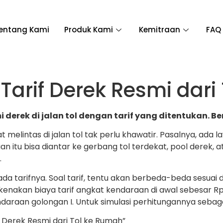
entang Kami
Produk Kami
Kemitraan
FAQ
Tarif Derek Resmi dari
rek di jalan tol dengan tarif yang ditentukan. Beri
lintas di jalan tol tak perlu khawatir. Pasalnya, ada l
u bisa diantar ke gerbang tol terdekat, pool derek, ata
.
 ada tarifnya. Soal tarif, tentu akan berbeda-beda sesua
nakan biaya tarif angkat kendaraan di awal sebesar Rp 10
endaraan golongan I. Untuk simulasi perhitungannya sebaga
if Derek Resmi dari Tol ke Rumah”