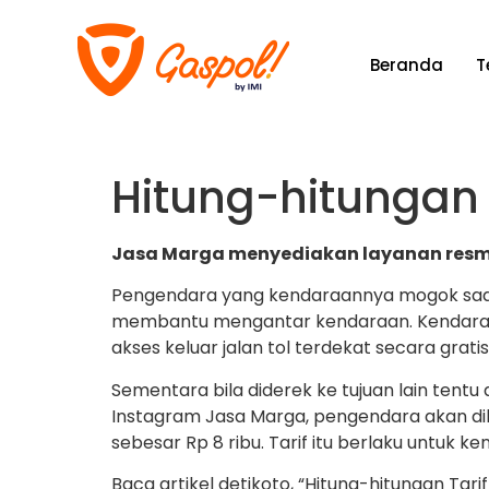
Beranda
T
Hitung-hitungan 
Jasa Marga menyediakan layanan resmi de
Pengendara yang kendaraannya mogok saat me
membantu mengantar kendaraan. Kendaraan it
akses keluar jalan tol terdekat secara gratis
Sementara bila diderek ke tujuan lain tentu
Instagram Jasa Marga, pengendara akan dike
sebesar Rp 8 ribu. Tarif itu berlaku untuk k
Baca artikel detikoto, “Hitung-hitungan Tar