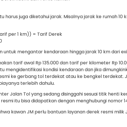
 harus juga diketahui jarak. Misalnya jarak ke rumah 10 k
rif per 1 km)) = Tarif Derek
0
n untuk mengantar kendaraan hingga jarak 10 km dari exit
kan tarif awal Rp 135.000 dan tarif per kilometer Rp 10
u mengidentifikasi kondisi kendaraan dan jika dimungkin
k resmi ke gerbang tol terdekat atau ke bengkel terdekat.
ayanya terlebih dahulu.
er Jalan Tol yang sedang disinggahi sesuai titik henti 
k resmi itu bisa didapatkan dengan menghubungi nomor 1
hwa kawan JM perlu bantuan layanan derek resmi milik J