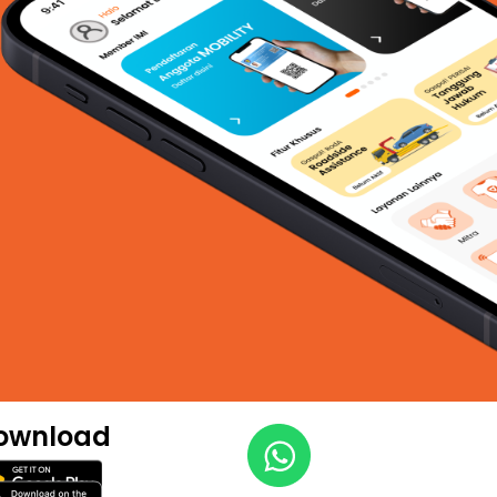
ownload​