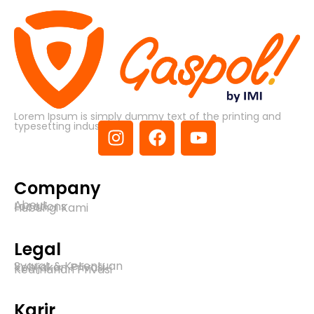
Lorem Ipsum is simply dummy text of the printing and
typesetting industry.
Company
About
Locations
Hubungi Kami
Legal
Syarat & Ketentuan
Kebijakan Privasi
Keamanan Privasi
Karir