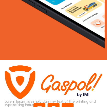
Lorem Ipsum is simply dummy text of the printing and
typesetting industry.