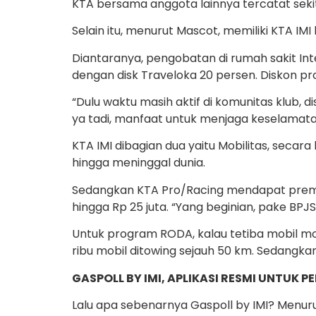
KTA bersama anggota lainnya tercatat sekita
Selain itu, menurut Mascot, memiliki KTA IMI
Diantaranya, pengobatan di rumah sakit Int
dengan disk Traveloka 20 persen. Diskon pr
“Dulu waktu masih aktif di komunitas klub,
ya tadi, manfaat untuk menjaga keselamatan
KTA IMI dibagian dua yaitu Mobilitas, secar
hingga meninggal dunia.
Sedangkan KTA Pro/Racing mendapat premi 
hingga Rp 25 juta. “Yang beginian, pake BPJ
Untuk program RODA, kalau tetiba mobil mog
ribu mobil ditowing sejauh 50 km. Sedangkan
GASPOLL BY IMI, APLIKASI RESMI UNTUK 
Lalu apa sebenarnya Gaspoll by IMI? Menur