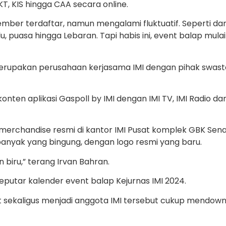
, KIS hingga CAA secara online.
member terdaftar, namun mengalami fluktuatif. Seperti da
 puasa hingga Lebaran. Tapi habis ini, event balap mulai 
n, merupakan perusahaan kerjasama IMI dengan pihak swa
ten aplikasi Gaspoll by IMI dengan IMI TV, IMI Radio d
rchandise resmi di kantor IMI Pusat komplek GBK Senaya
 banyak yang bingung, dengan logo resmi yang baru.
 biru,” terang Irvan Bahran.
i seputar kalender event balap Kejurnas IMI 2024.
sekaligus menjadi anggota IMI tersebut cukup mendown