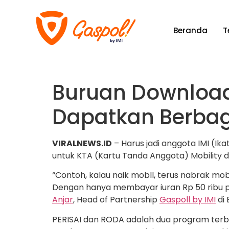
Beranda
T
Buruan Download 
Dapatkan Berbaga
VIRALNEWS.ID
– Harus jadi anggota IMI (I
untuk KTA (Kartu Tanda Anggota) Mobility dan
“Contoh, kalau naik mobll, terus nabrak mob
Dengan hanya membayar iuran Rp 50 ribu pe
Anjar
, Head of Partnership
Gaspoll by IMI
di 
PERISAI dan RODA adalah dua program terba