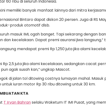
r 60 ribu di seluruh Indonesia.
 kini memiliki banyak manfaat lainnya dari mitra kerjasama
ernasional Bintaro dapat diskon 20 persen. Juga di RS 
oduk-produk otomotif dlsb.
 disuruh masuk IMI, ogah banget. Tapi sekarang dengan b
 dan kecelakaan. Dapat premi asuransi jiwa langsung,” t
a langsung mendapat premi Rp 1,250 juta jika alami kecela
Rp 2,5 juta jika alami kecelakaan, sedangkan cacat p
S pun agak susah kan,” ungkap Mascot.
ok di jalan tol ditowing costnya lumayan mahal. Masuk p
 untuk iuran motor Rp 30 ribu ditowing untuk 30 km.
PEMBUATAN KTA
ut
T Irvan Bahran
selaku Waketum IT IMI Pusat, yang memb