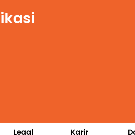
ikasi
Legal
Karir
D