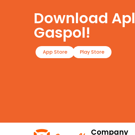
Download Apl
Gaspol!
App Store
Play Store
Company