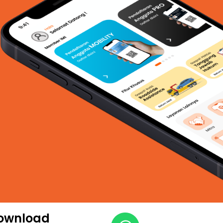
ownload​