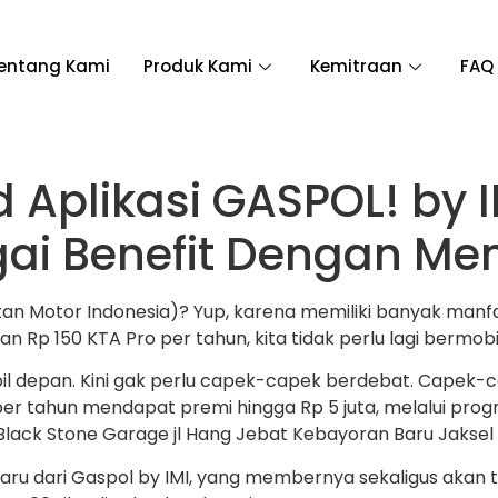
entang Kami
Produk Kami
Kemitraan
FAQ
Aplikasi GASPOL! by I
i Benefit Dengan Memi
katan Motor Indonesia)? Yup, karena memiliki banyak ma
 Rp 150 KTA Pro per tahun, kita tidak perlu lagi bermobil
il depan. Kini gak perlu capek-capek berdebat. Capek-cap
r tahun mendapat premi hingga Rp 5 juta, melalui progra
Black Stone Garage jl Hang Jebat Kebayoran Baru Jaksel b
ru dari Gaspol by IMI, yang membernya sekaligus akan t