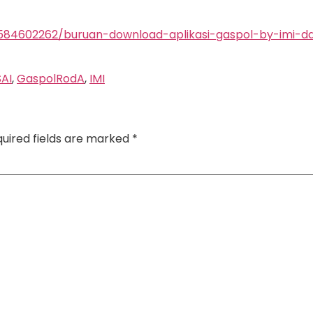
f/584602262/buruan-download-aplikasi-gaspol-by-imi-
AI
,
GaspolRodA
,
IMI
uired fields are marked
*