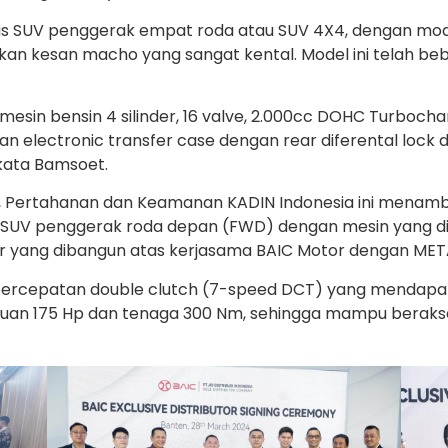
s SUV penggerak empat roda atau SUV 4X4, dengan mode
n kesan macho yang sangat kental. Model ini telah bebe
mesin bensin 4 silinder, 16 valve, 2.000cc DOHC Turboch
 electronic transfer case dengan rear diferental lock
kata Bamsoet.
Pertahanan dan Keamanan KADIN Indonesia ini menamba
m SUV penggerak roda depan (FWD) dengan mesin yang d
ger yang dibangun atas kerjasama BAIC Motor dengan MET
 7 percepatan double clutch (7-speed DCT) yang menda
puan 175 Hp dan tenaga 300 Nm, sehingga mampu berakse