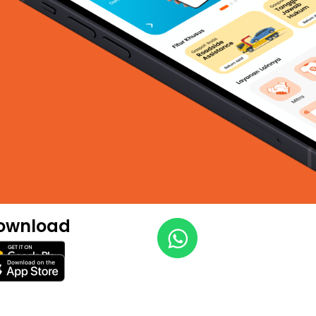
ownload​