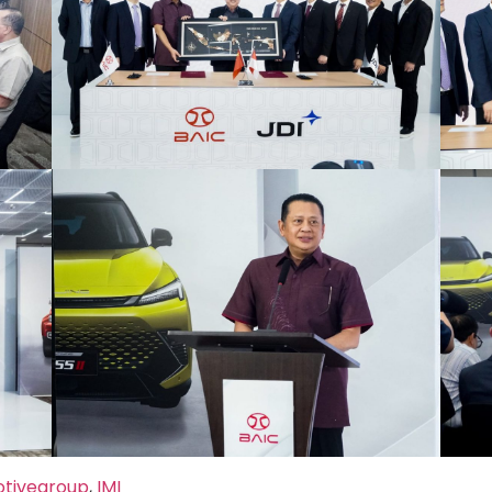
otivegroup
,
IMI