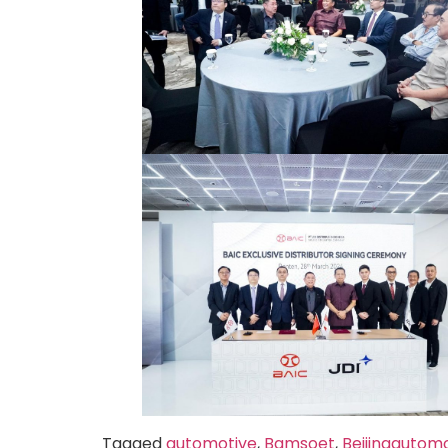
Tagged
automotive
,
Bamsoet
,
Beijingautom