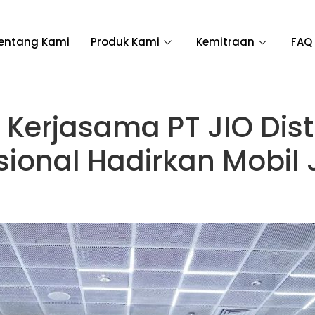
entang Kami
Produk Kami
Kemitraan
FAQ
erjasama PT JIO Distr
sional Hadirkan Mobil 