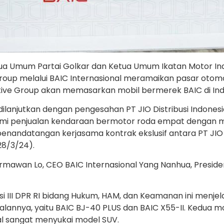
etua Umum Partai Golkar dan Ketua Umum Ikatan Motor I
oup melalui BAIC Internasional meramaikan pasar otomo
omotive Group akan memasarkan mobil bermerek BAIC di Ind
dilanjutkan dengan pengesahan PT JIO Distribusi Indonesi
esmi penjualan kendaraan bermotor roda empat dengan m
penandatangan kerjasama kontrak ekslusif antara PT JIO 
28/3/24).
ermawan Lo, CEO BAIC Internasional Yang Nanhua, Presiden
 III DPR RI bidang Hukum, HAM, dan Keamanan ini menjel
annya, yaitu BAIC BJ-40 PLUS dan BAIC X55-II. Kedua m
al sangat menyukai model SUV.