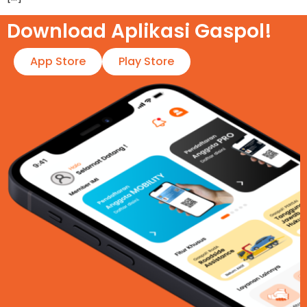
Download Aplikasi Gaspol!​
App Store
Play Store