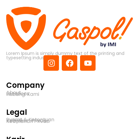
Lorem Ipsum is simply dummy text of the printing and
typesetting industry.
Company
About
Locations
Hubungi Kami
Legal
Syarat & Ketentuan
Kebijakan Privasi
Keamanan Privasi