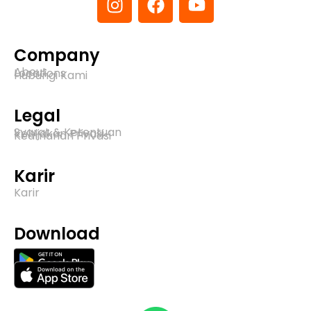
Company
About
Locations
Hubungi Kami
Legal
Syarat & Ketentuan
Kebijakan Privasi
Keamanan Privasi
Karir
Karir
Download​