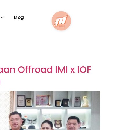
Blog
n Offroad IMI x IOF
n