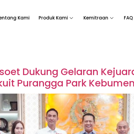
entang Kami
Produk Kami
Kemitraan
FAQ
et Dukung Gelaran Kejuaraa
rkuit Purangga Park Kebume