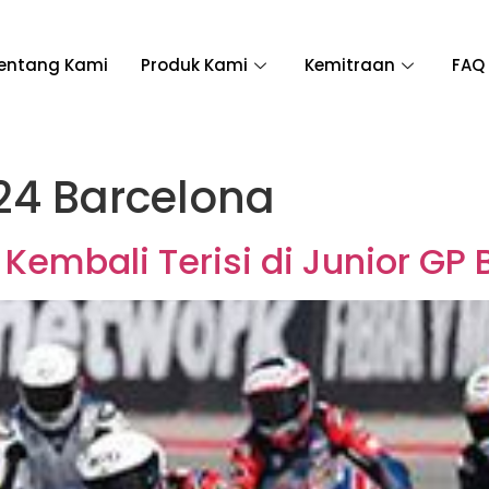
entang Kami
Produk Kami
Kemitraan
FAQ
24 Barcelona
Kembali Terisi di Junior GP 