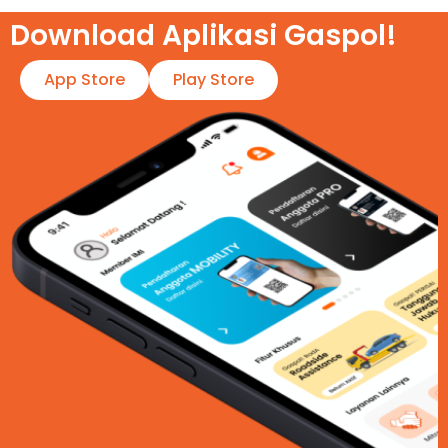
Download Aplikasi Gaspol!​
App Store
Play Store