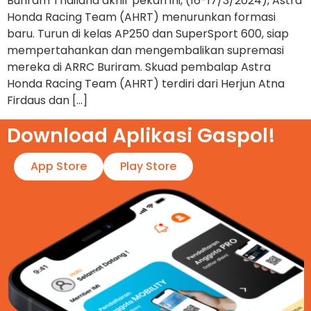
Buriram Thailand akhir pekan ini, (16-17/3/2024), Astra
Honda Racing Team (AHRT) menurunkan formasi
baru. Turun di kelas AP250 dan SuperSport 600, siap
mempertahankan dan mengembalikan supremasi
mereka di ARRC Buriram. Skuad pembalap Astra
Honda Racing Team (AHRT) terdiri dari Herjun Atna
Firdaus dan […]
Download Aplikasi Gaspol!​
App Store
Play Store