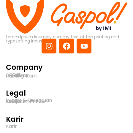
Lorem Ipsum is simply dummy text of the printing and
typesetting industry.
Company
About
Locations
Hubungi Kami
Legal
Syarat & Ketentuan
Kebijakan Privasi
Keamanan Privasi
Karir
Karir